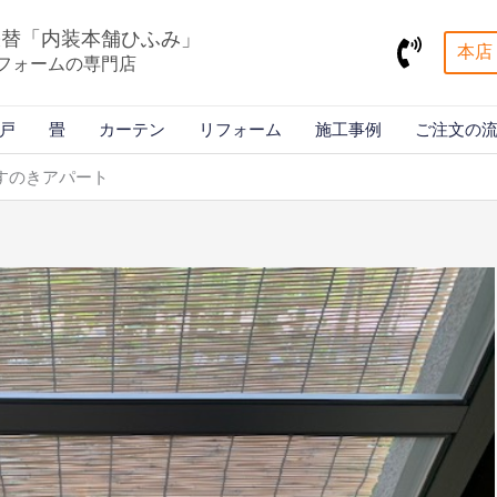
張替「内装本舗ひふみ」
本店 
フォームの専門店
戸
畳
カーテン
リフォーム
施工事例
ご注文の
すのきアパート