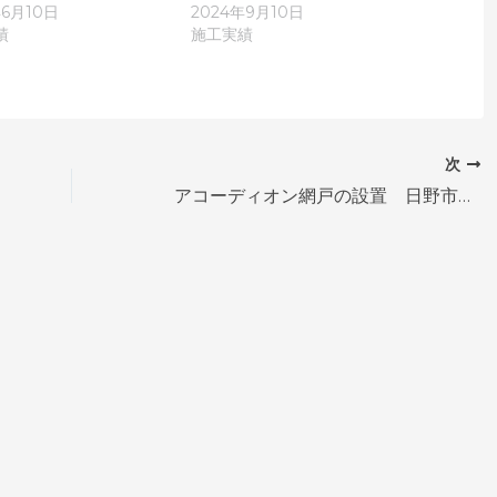
年6月10日
2024年9月10日
績
施工実績
次
アコーディオン網戸の設置 日野市南平