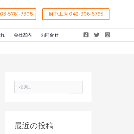
03-5761-7308
府中工房 042-306-6795
流れ
会社案内
お問合せ
検
索
検
索
対
象
:
最近の投稿