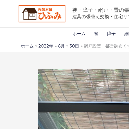
内
襖・障子・網戸・畳の
容
建具の張替え交換・住宅リ
を
ス
ホーム
襖
障子
網
キ
ッ
ホーム
2022年
6月
30日
網戸設置 都営調布く
プ