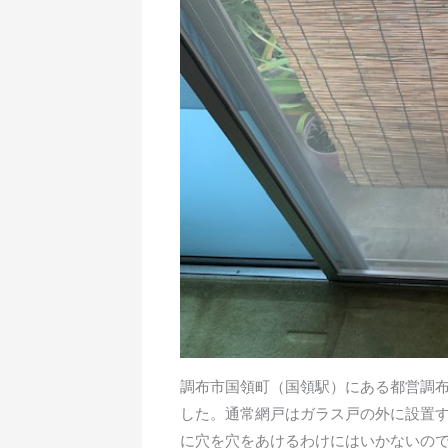
調布市国領町（国領駅）にある都営調
した。通常網戸はガラス戸の外に設置
に穴を穴をあけるわけにはいかないの