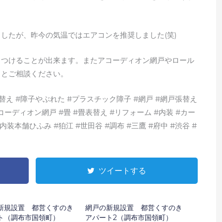
したが、昨今の気温ではエアコンを推奨しました(笑)
もつけることが出来ます。またアコーディオン網戸やロール
りとご相談ください。
張替え #障子やぶれた #プラスチック障子 #網戸 #網戸張替え
コーディオン網戸 #畳 #畳表替え #リフォーム #内装 #カー
装本舗ひふみ #狛江 #世田谷 #調布 #三鷹 #府中 #渋谷 #
ツイートする
新規設置 都営くすのき
網戸の新規設置 都営くすのき
ト（調布市国領町）
アパート2（調布市国領町）