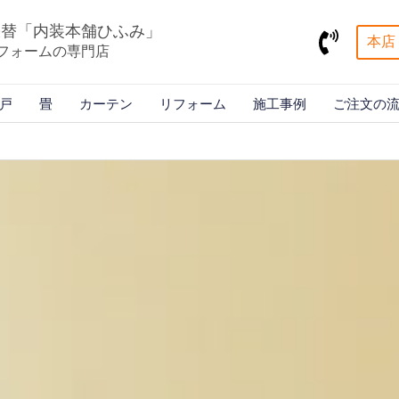
張替「内装本舗ひふみ」
本店 
フォームの専門店
戸
畳
カーテン
リフォーム
施工事例
ご注文の