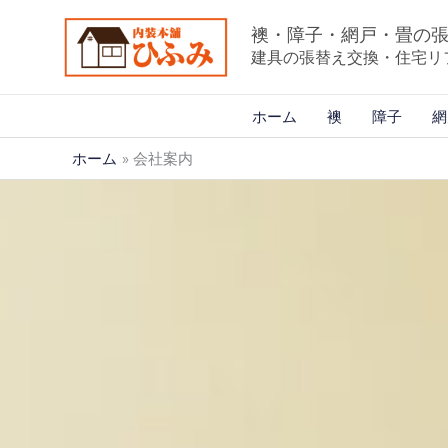
内
襖・障子・網戸・畳の
容
建具の張替え交換・住宅リ
を
ス
ホーム
襖
障子
網
キ
ッ
ホーム
会社案内
プ