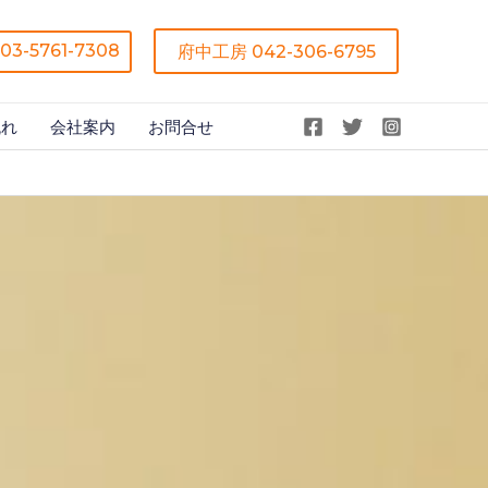
03-5761-7308
府中工房 042-306-6795
流れ
会社案内
お問合せ
検
索