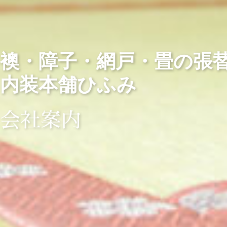
襖・障子・網戸・畳の
内装本舗ひふみ
会社案内