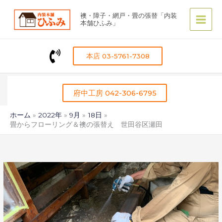
内
襖・障子・網戸・畳の張替「内装
容
本舗ひふみ」
を
ス
キ
本店 03-5761-7308
ッ
プ
府中工房 042-306-6795
ホーム
2022年
9月
18日
畳からフローリング＆襖の張替え 世田谷区瀬田