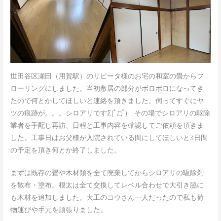
世田谷区瀬田（用賀駅）のリピータ様のお宅の和室の畳からフ
ローリングにしました。当初敷居の部分がボロボロになってき
たので何とかしてほしいと連絡を頂きました。伺ってすぐにヤ
ツの痕跡が。。。シロアリですΣ(ﾟДﾟ) その場でシロアリの駆除
業者を手配し再訪、日程と工事内容を確認してご依頼を頂きま
した。工事日はお父様が入院されている間にしてほしいと3日間
の予定を頂き何とか終了しました。
まずは既存の畳や木材類を全て廃棄してからシロアリの駆除剤
を散布・塗布。根太は全て交換してレベル合わせで大引き脇に
も木材を追加しました。大工のコウさん一人だったので私も荷
物運びや手元を頑張りました。