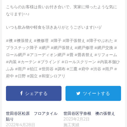
こちらのお客様は長いお付き合いで、実家に帰ったような気に
なります(^^♪
いつも飲み物や軽食を頂きありがとうございます(^^)/
#襖 #襖張替え #襖修理 #障子 #障子張替え #障子やぶれた #
プラスチック障子 #網戸 #網戸張替え #網戸修理 #網戸交換 #
ロール網戸 #アコーディオン網戸 #畳 #畳表替え #リフォーム
#内装 #カーテン #ブラインド #ロールスクリーン #内装本舗ひ
ふみ #雨戸 #狛江 #世田谷 #調布 #三鷹 #府中 #渋谷 #雨戸 #
府中 #日野 #国立 #和室シロアリ
シェアする
ツイートする
世田谷区松原 フロアタイル
世田谷区宇奈根 襖の張替え
貼り
2023年2月2日
2022年4月28日
施工実績