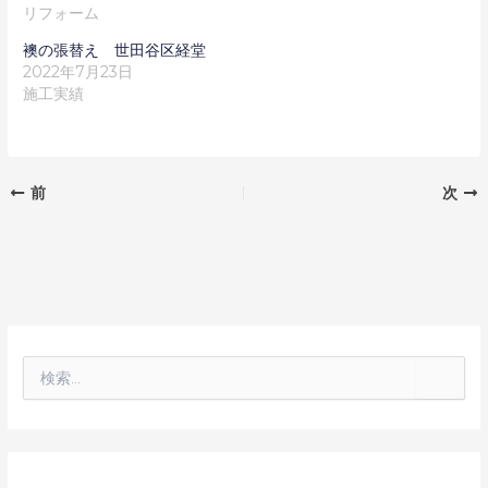
リフォーム
襖の張替え 世田谷区経堂
2022年7月23日
施工実績
前
次
検
索
対
象
: