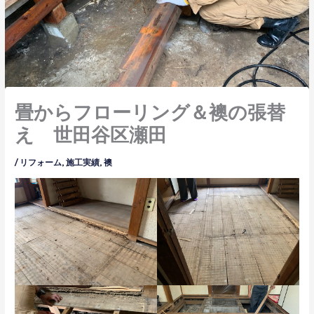
畳からフローリング＆襖の張替
え 世田谷区瀬田
/
リフォーム
,
施工実績
,
襖