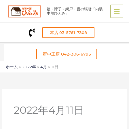
内
襖・障子・網戸・畳の張替「内装
容
本舗ひふみ」
を
ス
キ
本店 03-5761-7308
ッ
プ
府中工房 042-306-6795
ホーム
2022年
4月
11日
2022年4月11日