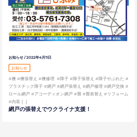
お知らせ
/
2022年4月11日
お知らせ
#襖 #襖張替え #襖修理 #障子 #障子張替え #障子やぶれた #
プラスチック障子 #網戸 #網戸張替え #網戸修理 #網戸交換 #
ロール網戸 #アコーディオン網戸 #畳 #畳表替え #リフォーム
#内装 […]
網戸の張替えでウクライナ支援！