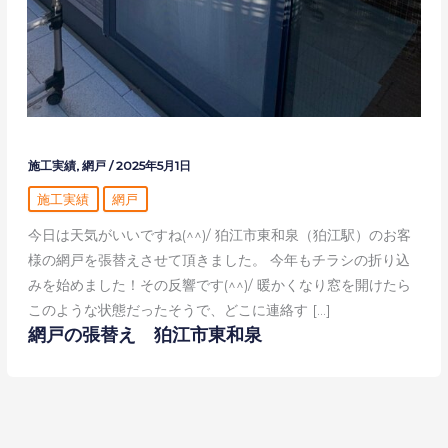
施工実績
,
網戸
/
2025年5月1日
施工実績
網戸
今日は天気がいいですね(^^)/ 狛江市東和泉（狛江駅）のお客
様の網戸を張替えさせて頂きました。 今年もチラシの折り込
みを始めました！その反響です(^^)/ 暖かくなり窓を開けたら
このような状態だったそうで、どこに連絡す […]
網戸の張替え 狛江市東和泉