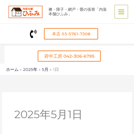
内
襖・障子・網戸・畳の張替「内装
容
本舗ひふみ」
を
ス
キ
本店 03-5761-7308
ッ
プ
府中工房 042-306-6795
ホーム
2025年
5月
1日
2025年5月1日