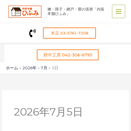
内
襖・障子・網戸・畳の張替「内装
容
本舗ひふみ」
を
ス
キ
本店 03-5761-7308
ッ
プ
府中工房 042-306-6795
ホーム
2026年
7月
5日
2026年7月5日