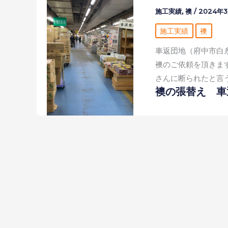
施工実績
,
襖
/
2024年
施工実績
襖
車返団地（府中市白
襖のご依頼を頂きます
さんに断られたと言う
襖の張替え 車