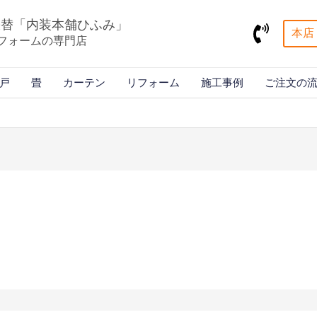
張替「内装本舗ひふみ」
本店 
フォームの専門店
戸
畳
カーテン
リフォーム
施工事例
ご注文の