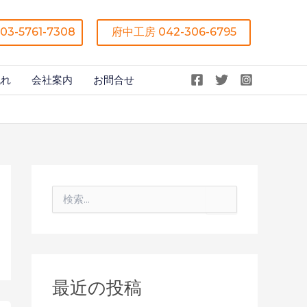
03-5761-7308
府中工房 042-306-6795
流れ
会社案内
お問合せ
検
索
検
索
対
象
:
最近の投稿