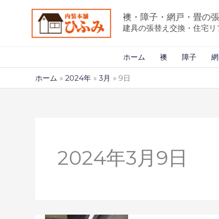
内
襖・障子・網戸・畳の
容
建具の張替え交換・住宅リ
を
ス
ホーム
襖
障子
網
キ
ッ
ホーム
2024年
3月
9日
プ
2024年3月9日