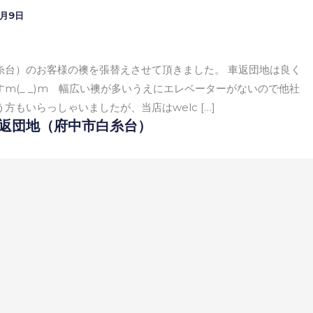
3月9日
糸台）のお客様の襖を張替えさせて頂きました。 車返団地は良く
m(_ _)m 幅広い襖が多いうえにエレベーターがないので他社
方もいらっしゃいましたが、当店はwelc […]
返団地（府中市白糸台）