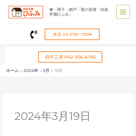
内
襖・障子・網戸・畳の張替「内装
容
本舗ひふみ」
を
ス
キ
本店 03-5761-7308
ッ
プ
府中工房 042-306-6795
ホーム
2024年
3月
19日
2024年3月19日