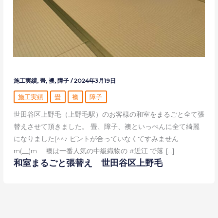
施工実績
,
畳
,
襖
,
障子
/
2024年3月19日
施工実績
畳
襖
障子
世田谷区上野毛（上野毛駅）のお客様の和室をまるごと全て張
替えさせて頂きました。 畳、障子、襖といっぺんに全て綺麗
になりました(^^♪ ピントが合っていなくてすみません
m(__)m 襖は一番人気の中級織物の #近江 で落 […]
和室まるごと張替え 世田谷区上野毛